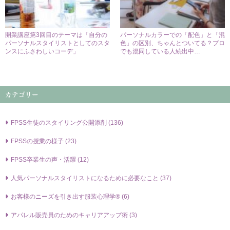
開業講座第3回目のテーマは「自分の
パーソナルカラーでの「配色」と「混
パーソナルスタイリストとしてのスタ
色」の区別、ちゃんとついてる？プロ
ンスにふさわしいコーデ」
でも混同している人続出中…
カテゴリー
FPSS⽣徒のスタイリング公開添削 (136)
FPSSの授業の様⼦ (23)
FPSS卒業⽣の声・活躍 (12)
⼈気パーソナルスタイリストになるために必要なこと (37)
お客様のニーズを引き出す服装⼼理学® (6)
アパレル販売員のためのキャリアアップ術 (3)