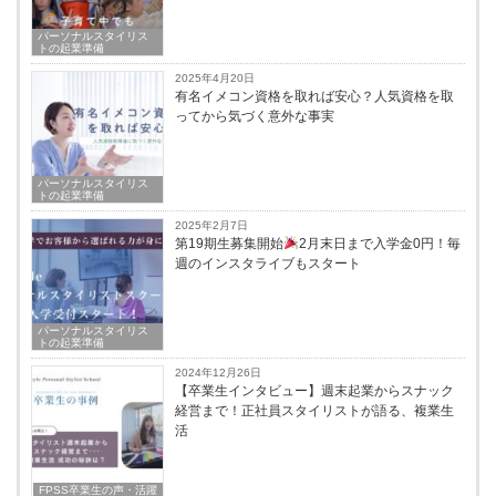
パーソナルスタイリス
トの起業準備
2025年4月20日
有名イメコン資格を取れば安心？人気資格を取
ってから気づく意外な事実
パーソナルスタイリス
トの起業準備
2025年2月7日
第19期生募集開始
2月末日まで入学金0円！毎
週のインスタライブもスタート
パーソナルスタイリス
トの起業準備
2024年12月26日
【卒業生インタビュー】週末起業からスナック
経営まで！正社員スタイリストが語る、複業生
活
FPSS卒業⽣の声・活躍