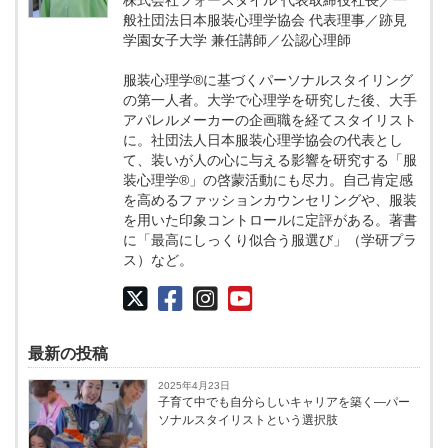
般社団法日本服装心理学協会 代表理事／跡見
学園女子大学 兼任講師／公認心理師
服装心理学®に基づくパーソナルスタイリング
の第⼀人者。大学で心理学を研究した後、大手
アパレルメーカーの企画職を経てスタイリスト
に。社団法人日本服装心理学協会の代表とし
て、装いが人の心に与える影響を研究する「服
装心理学®」の啓蒙活動にも尽力。自己肯定感
を高めるファッションカウンセリングや、服装
を用いた印象コントロールに定評がある。著書
に「最高にしっくり似合う服選び」（学研プラ
ス）など。
最新の投稿
2025年4月23日
子育て中でも自分らしいキャリアを築く―パー
ソナルスタイリストという選択肢