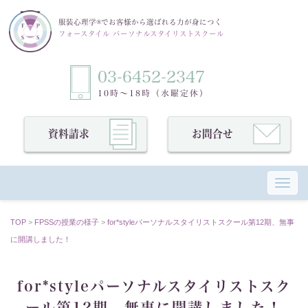
服装心理学®でお客様から選ばれる力が身につく
フォースタイル パーソナルスタイリストスクール
03-6452-2347
10時〜18時（水曜定休）
資料請求
お問合せ
Toggl
TOP
>
FPSSの授業の様⼦
>
for*styleパーソナルスタイリストスクール第12期、無事
に開講しました！
for*styleパーソナルスタイリストスク
ール第12期、無事に開講しました！