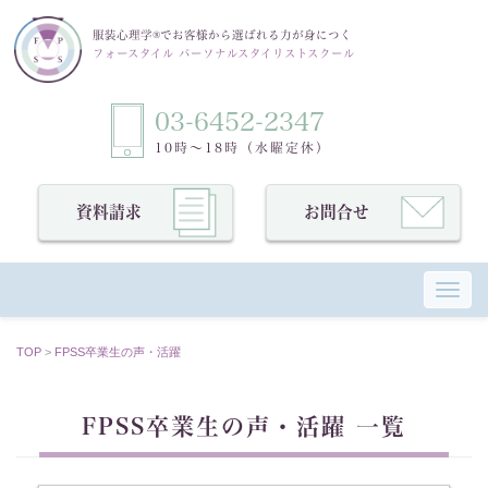
服装心理学®でお客様から選ばれる力が身につく
フォースタイル パーソナルスタイリストスクール
03-6452-2347
10時〜18時（水曜定休）
資料請求
お問合せ
Toggl
TOP
>
FPSS卒業⽣の声・活躍
FPSS卒業⽣の声・活躍 一覧