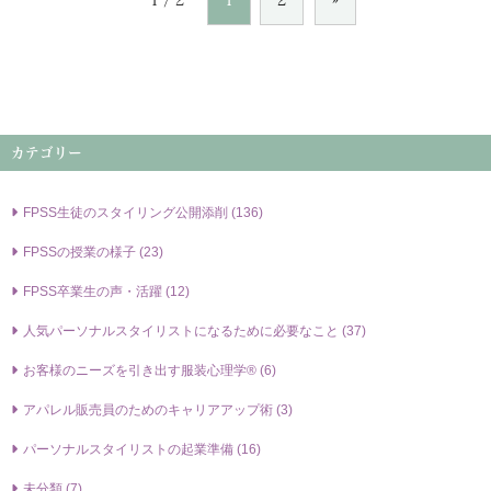
1 / 2
1
2
»
カテゴリー
FPSS⽣徒のスタイリング公開添削 (136)
FPSSの授業の様⼦ (23)
FPSS卒業⽣の声・活躍 (12)
⼈気パーソナルスタイリストになるために必要なこと (37)
お客様のニーズを引き出す服装⼼理学® (6)
アパレル販売員のためのキャリアアップ術 (3)
パーソナルスタイリストの起業準備 (16)
未分類 (7)