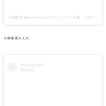
小嶋陽菜(@nyanchan22)がシェアした投稿
–
2020年 6月月20日午前6時41分PDT
小嶋春菜さんや、