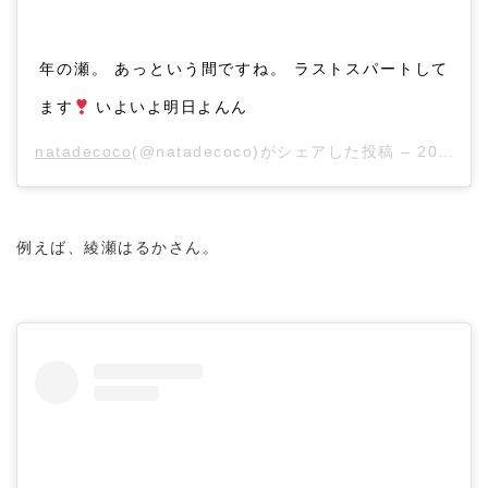
年の瀬。 あっという間ですね。 ラストスパートして
ます
いよいよ明日よんん
natadecoco
(@natadecoco)がシェアした投稿 –
2019年12月月30日午前7時19分PST
例えば、綾瀬はるかさん。