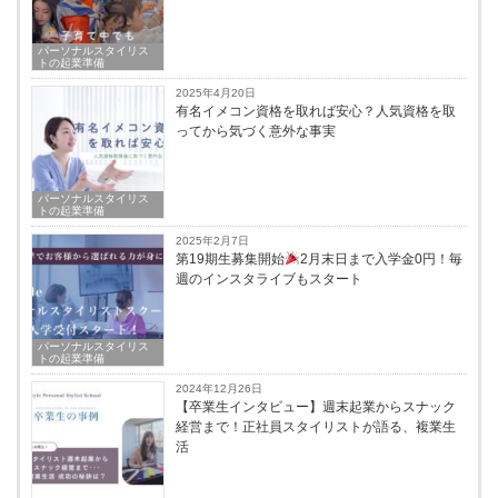
パーソナルスタイリス
トの起業準備
2025年4月20日
有名イメコン資格を取れば安心？人気資格を取
ってから気づく意外な事実
パーソナルスタイリス
トの起業準備
2025年2月7日
第19期生募集開始
2月末日まで入学金0円！毎
週のインスタライブもスタート
パーソナルスタイリス
トの起業準備
2024年12月26日
【卒業生インタビュー】週末起業からスナック
経営まで！正社員スタイリストが語る、複業生
活