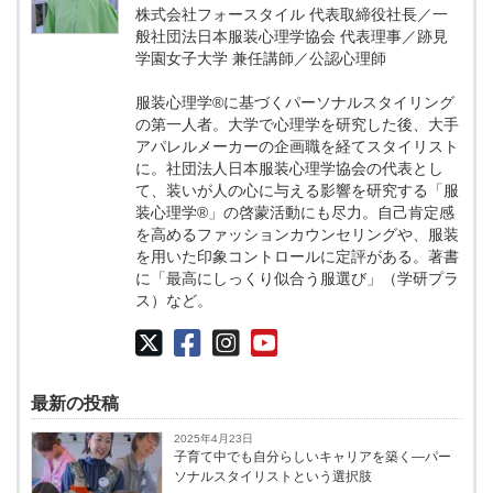
株式会社フォースタイル 代表取締役社長／一
般社団法日本服装心理学協会 代表理事／跡見
学園女子大学 兼任講師／公認心理師
服装心理学®に基づくパーソナルスタイリング
の第⼀人者。大学で心理学を研究した後、大手
アパレルメーカーの企画職を経てスタイリスト
に。社団法人日本服装心理学協会の代表とし
て、装いが人の心に与える影響を研究する「服
装心理学®」の啓蒙活動にも尽力。自己肯定感
を高めるファッションカウンセリングや、服装
を用いた印象コントロールに定評がある。著書
に「最高にしっくり似合う服選び」（学研プラ
ス）など。
最新の投稿
2025年4月23日
子育て中でも自分らしいキャリアを築く―パー
ソナルスタイリストという選択肢