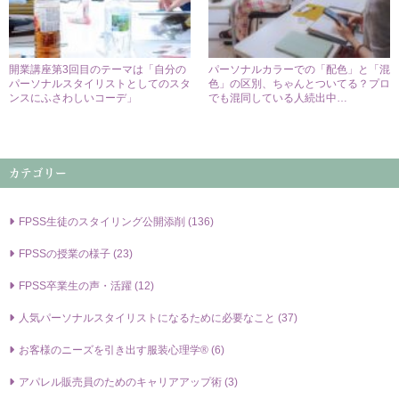
開業講座第3回目のテーマは「自分の
パーソナルカラーでの「配色」と「混
パーソナルスタイリストとしてのスタ
色」の区別、ちゃんとついてる？プロ
ンスにふさわしいコーデ」
でも混同している人続出中…
カテゴリー
FPSS⽣徒のスタイリング公開添削 (136)
FPSSの授業の様⼦ (23)
FPSS卒業⽣の声・活躍 (12)
⼈気パーソナルスタイリストになるために必要なこと (37)
お客様のニーズを引き出す服装⼼理学® (6)
アパレル販売員のためのキャリアアップ術 (3)