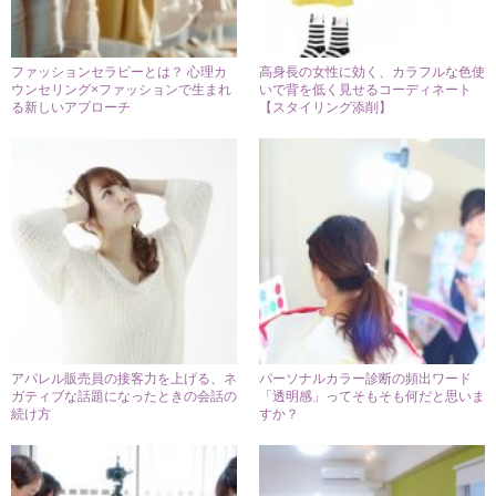
ファッションセラピーとは？ 心理カ
高身長の女性に効く、カラフルな色使
ウンセリング×ファッションで生まれ
いで背を低く見せるコーディネート
る新しいアプローチ
【スタイリング添削】
アパレル販売員の接客力を上げる、ネ
パーソナルカラー診断の頻出ワード
ガティブな話題になったときの会話の
「透明感」ってそもそも何だと思いま
続け方
すか？