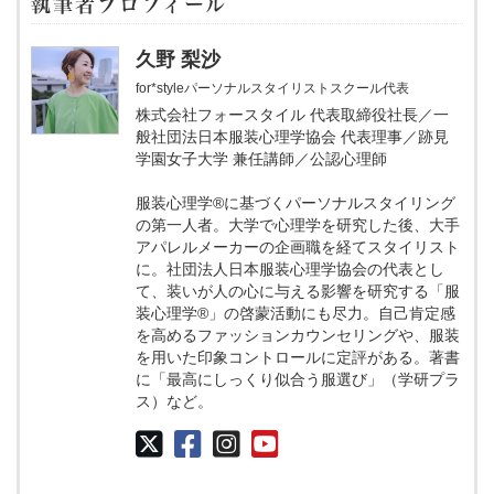
執筆者プロフィール
久野 梨沙
for*styleパーソナルスタイリストスクール代表
株式会社フォースタイル 代表取締役社長／一
般社団法日本服装心理学協会 代表理事／跡見
学園女子大学 兼任講師／公認心理師
服装心理学®に基づくパーソナルスタイリング
の第⼀人者。大学で心理学を研究した後、大手
アパレルメーカーの企画職を経てスタイリスト
に。社団法人日本服装心理学協会の代表とし
て、装いが人の心に与える影響を研究する「服
装心理学®」の啓蒙活動にも尽力。自己肯定感
を高めるファッションカウンセリングや、服装
を用いた印象コントロールに定評がある。著書
に「最高にしっくり似合う服選び」（学研プラ
ス）など。