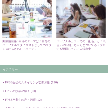
開業講座第3回目のテーマは「自分の
パーソナルカラーでの「配色」と「混
パーソナルスタイリストとしてのスタ
色」の区別、ちゃんとついてる？プロ
ンスにふさわしいコーデ」
でも混同している人続出中…
カテゴリー
FPSS⽣徒のスタイリング公開添削 (136)
FPSSの授業の様⼦ (23)
FPSS卒業⽣の声・活躍 (12)