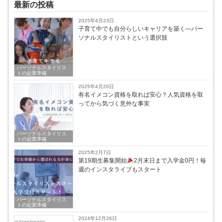
最新の投稿
2025年4月23日
子育て中でも自分らしいキャリアを築く―パー
ソナルスタイリストという選択肢
パーソナルスタイリス
トの起業準備
2025年4月20日
有名イメコン資格を取れば安心？人気資格を取
ってから気づく意外な事実
パーソナルスタイリス
トの起業準備
2025年2月7日
第19期生募集開始
2月末日まで入学金0円！毎
週のインスタライブもスタート
パーソナルスタイリス
トの起業準備
2024年12月26日