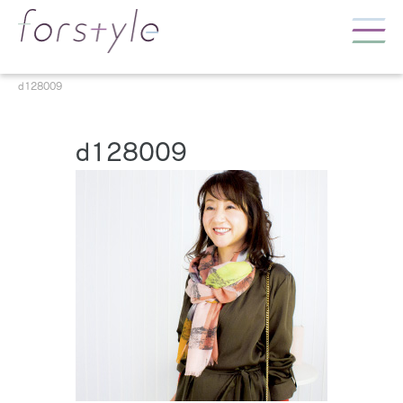
d128009
d128009