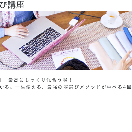
び講座
」=最高にしっくり似合う服！
わかる。一生使える、最強の服選びメソッドが学べる4