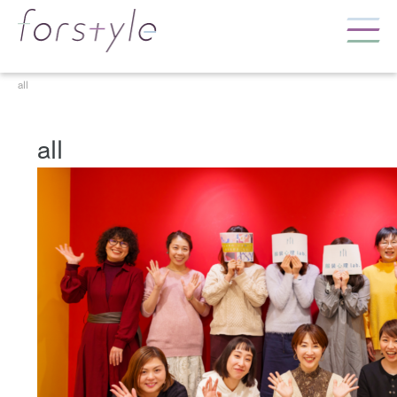
all
all