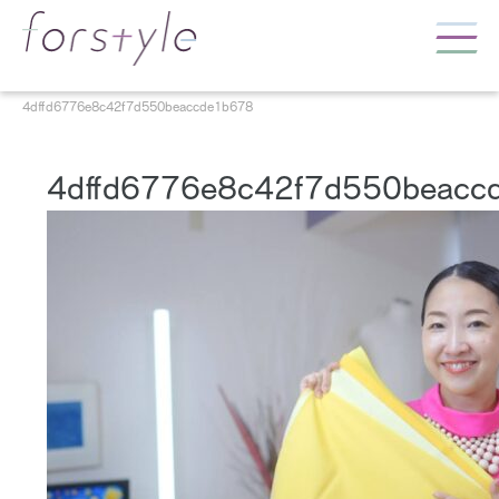
4dffd6776e8c42f7d550beaccde1b678
4dffd6776e8c42f7d550beacc